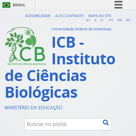
BRASIL
Simplifique!
ACESSIBILIDADE
ALTO CONTRASTE
MAPA DO SITE
A+
A
A-
PT
EN
ES
Comunica BR
Universidade Federal do Amazonas
ICB -
Participe
Acesso à informação
Instituto
Legislação
Canais
de Ciências
Biológicas
MINISTÉRIO DA EDUCAÇÃO