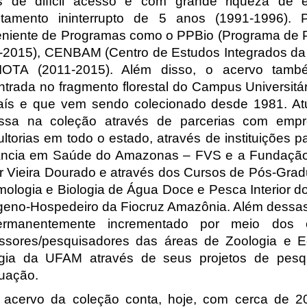
is de difícil acesso e com grande riqueza de e
ntamento ininterrupto de 5 anos (1991-1996).
eniente de Programas como o PPBio (Programa de P
-2015), CENBAM (Centro de Estudos Integrados da 
IOTA (2011-2015). Além disso, o acervo tam
ntrada no fragmento florestal do Campus Universit
aís e que vem sendo colecionado desde 1981. Atua
essa na coleção através de parcerias com empr
ltorias em todo o estado, através de instituições
lância em Saúde do Amazonas – FVS e a Fundação 
or Vieira Dourado e através dos Cursos de Pós-Gr
ologia e Biologia de Água Doce e Pesca Interior do
eno-Hospedeiro da Fiocruz Amazônia. Além dessas p
rmanentemente incrementado por meio dos 
essores/pesquisadores das áreas de Zoologia e 
ogia da UFAM através de seus projetos de pesq
uação.
ervo da coleção conta, hoje, com cerca de 20