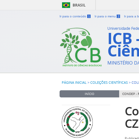
BRASIL
Ir para o conteúdo
1
Ir para o menu
2
Ir para a
Universidade Fed
ICB 
Ciên
MINISTÉRIO 
PÁGINA INICIAL
>
COLEÇÕES CIENTÍFICAS
>
COL
INÍCIO
CONDEP - 
Co
CZ
Publicad