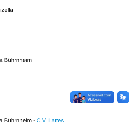
izella
ta Bührnheim
ta Bührnheim -
C.V. Lattes