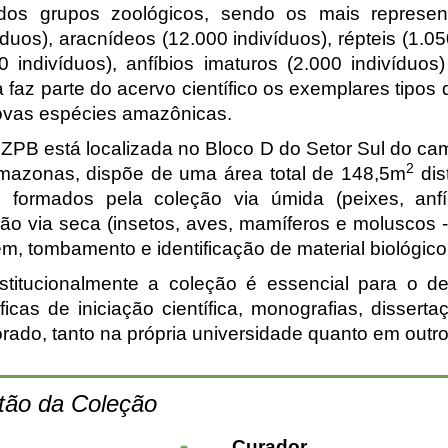
ados grupos zoológicos, sendo os mais represent
íduos), aracnídeos (12.000 indivíduos), répteis (1.05
0 indivíduos), anfíbios imaturos (2.000 indivíduos
 faz parte do acervo científico os exemplares tipos
ovas espécies amazônicas.
ZPB está localizada no Bloco D do Setor Sul do ca
2
mazonas, dispõe de uma área total de 148,5m
dis
, formados pela coleção via úmida (peixes, anfíbi
ão via seca (insetos, aves, mamíferos e moluscos 
em, tombamento e identificação de material biológico
itucionalmente a coleção é essencial para o de
íficas de iniciação científica, monografias, disse
rado, tanto na própria universidade quanto em outr
tão da Coleção
Curador