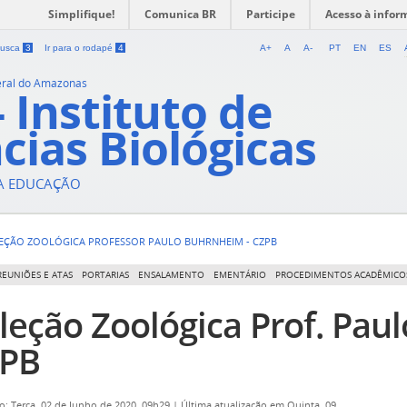
Simplifique!
Comunica BR
Participe
Acesso à infor
 busca
3
Ir para o rodapé
4
A+
A
A-
PT
EN
ES
eral do Amazonas
- Instituto de
cias Biológicas
DA EDUCAÇÃO
EÇÃO ZOOLÓGICA PROFESSOR PAULO BUHRNHEIM - CZPB
REUNIÕES E ATAS
PORTARIAS
ENSALAMENTO
EMENTÁRIO
PROCEDIMENTOS ACADÊMICO
leção Zoológica Prof. Pau
PB
o: Terça, 02 de Junho de 2020, 09h29
|
Última atualização em Quinta, 09