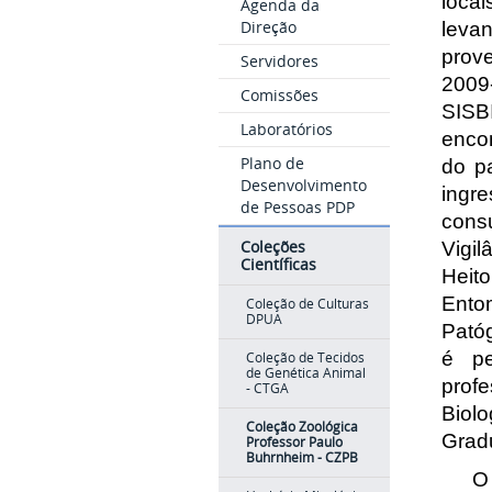
loca
Agenda da
Direção
leva
prov
Servidores
2009
Comissões
SISB
Laboratórios
enco
Plano de
do p
Desenvolvimento
ingr
de Pessoas PDP
consu
Coleções
Vigi
Científicas
Heit
Entom
Coleção de Culturas
DPUA
Patóg
é pe
Coleção de Tecidos
de Genética Animal
prof
- CTGA
Biol
Coleção Zoológica
Grad
Professor Paulo
Buhrnheim - CZPB
O ac