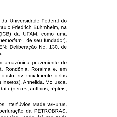
 da Universidade Federal do
aulo Friedrich Bührnheim, na
as (ICB) da UFAM, como uma
 memoriam
”, de seu fundador),
EN: Deliberação No. 130, de
.
m amazônica proveniente de
á, Rondônia, Roraima e, em
mposto essencialmente pelos
 insetos), Annelida, Mollusca,
a (peixes, anfíbios, répteis,
interflúvios Madeira/Purus,
de perfuração da PETROBRAS,