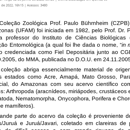
 de 2022, 16h15
|
Acessos: 3480
oleção Zoológica Prof. Paulo Bührnheim (CZPB)
nas (UFAM) foi iniciada em 1982, pelo Prof. Dr. P
a professor do Instituto de Ciências Biológic
ão Entomológica (a qual foi lhe dada o nome, “
in
o credenciada como Fiel Depositária junto ao CG
0.2005, do MMA, publicada no D.O.U. em 24.11.2005
leção abriga essencialmente material de orige
os estados como Acre, Amapá, Mato Grosso, Par
cial, do Amazonas com seu acervo científico co
s: Arthropoda (aracnídeos, miriápodes, crustáceos e
oda, Nematomorpha, Onycophora, Porifera e Chordat
e mamíferos).
de parte do acervo da coleção é proveniente dos 
s/Juruá e Juruá/Javari, coletado em clareiras 