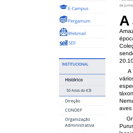
de Junho
E-Campus
A
Pergamum
C
Amazo
Webmail
époc
SEI!
Coleç
send
20.1
INSTITUCIONAL
A co
vári
Histórico
espe
50 Anos do ICB
táxon
Nemat
Direção
aves 
CONDEP
Gran
Organização
Administrativa
Puru