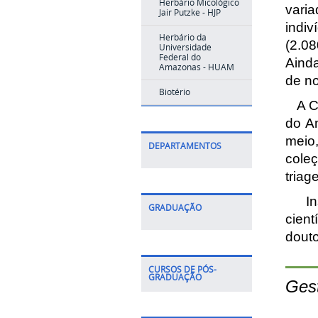
Herbário Micológico
vari
Jair Putzke - HJP
indiv
Herbário da
(2.08
Universidade
Federal do
Ainda
Amazonas - HUAM
de n
Biotério
A
C
do A
meio
DEPARTAMENTOS
coleç
triag
Inst
GRADUAÇÃO
cient
douto
CURSOS DE PÓS-
GRADUAÇÃO
Ges